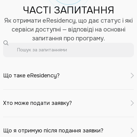
ЧАСТІ ЗАПИТАННЯ
Як отримати eResidency, що дає статус і які
сервіси доступні — відповіді на основні
запитання про програму.
Що таке eResidency?
eResidency — це цифровий ідентифікатор для
віддаленого доступу до фінансових і бізнес-сервісів
Хто може подати заявку?
Республіки Казахстан: відкриття банківського рахунку
в казахстанському банку, реєстрація компанії в МФЦА,
Заявку може подати іноземний громадянин або особа
інвестиційні сервіси, eSIM із казахстанським номером.
без громадянства
старше 18 років
, за умови:
Що я отримую після подання заявки?
Після онлайн-верифікації ви отримуєте Digital Identity