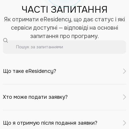
ЧАСТІ ЗАПИТАННЯ
Як отримати eResidency, що дає статус і які
сервіси доступні — відповіді на основні
запитання про програму.
Що таке eResidency?
eResidency — це цифровий ідентифікатор для
віддаленого доступу до фінансових і бізнес-сервісів
Хто може подати заявку?
Республіки Казахстан: відкриття банківського рахунку
в казахстанському банку, реєстрація компанії в МФЦА,
Заявку може подати іноземний громадянин або особа
інвестиційні сервіси, eSIM із казахстанським номером.
без громадянства
старше 18 років
, за умови:
Що я отримую після подання заявки?
Після онлайн-верифікації ви отримуєте Digital Identity